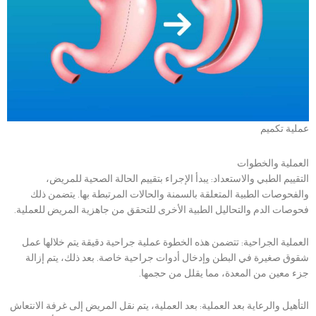
عملية تكميم
العملية والخطوات
التقييم الطبي والاستعداد: يبدأ الإجراء بتقييم الحالة الصحية للمريض،
والفحوصات الطبية المتعلقة بالسمنة والحالات المرتبطة بها. يتضمن ذلك
فحوصات الدم والتحاليل الطبية الأخرى للتحقق من جاهزية المريض للعملية.
العملية الجراحية: تتضمن هذه الخطوة عملية جراحية دقيقة يتم خلالها عمل
شقوق صغيرة في البطن وإدخال أدوات جراحية خاصة. بعد ذلك، يتم إزالة
جزء معين من المعدة، مما يقلل من حجمها.
التأهيل والرعاية بعد العملية: بعد العملية، يتم نقل المريض إلى غرفة الانتعاش