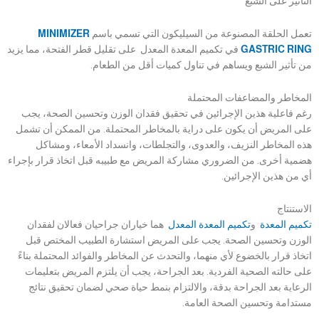
التأثير على الشبع
تعمل الحلقة المصنوعة من السيليكون التي تسمي باسم
MINIMIZER
GASTRIC RING
في تكميم المعدة المعدل على تقليل قطر الفتحة، مما يزيد
من تأثير الشبع ويساهم في تناول كميات أقل من الطعام.
المخاطر والمضاعفات المحتملة
رغم فاعلية هذين الإجرائين في تحقيق فقدان الوزن وتحسين الصحة، يجب
على المريض أن يكون على دراية بالمخاطر المحتملة. من الممكن أن تشمل
هذه المخاطر النزيف، والعدوى، والتجلطات، وانسداد الأمعاء، ومشاكل
هضمية أخرى. من الضروري مشاركة المريض مع طبيبه قبل اتخاذ قرار بإجراء
أي من هذين الإجرائين.
الاستنتاج
تكميم المعدة
و
تكميم المعدة المعدل
هما خياران جراحيان فعالان لفقدان
الوزن وتحسين الصحة. يجب على المريض استشارة الطبيب المختص قبل
اتخاذ قرار بالخضوع لأي منهما، والتحدث عن المخاطر والفوائد المحتملة بناءً
على حالته الصحية الفردية. بعد الجراحة، يجب أن يلتزم المريض بتعليمات
الرعاية بعد الجراحة بدقة، والالتزام بنمط حياة صحي لضمان تحقيق نتائج
مستدامة وتحسين الصحة العامة.